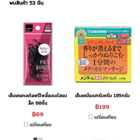
พบสินค้า 53 ชิ้น
เอ็มเคแทงเกิลฟรีโพลี่แบนด์สแบ
เอ็มเคบีเมนทรัมครีม 185กรัม
ล็ค 60ชิ้น
฿199
฿69
เปรียบเทียบ
เปรียบเทียบ