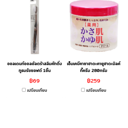
ออลเดนท์ออลอัลตร้าสลิมคัทติ่ง
เอ็มเคบีคาซาฮาดะคายูฮาดะมิลค์
ทูธบรัชซอฟต์ 1ชิ้น
กี้ครีม 280กรัม
฿69
฿259
เปรียบเทียบ
เปรียบเทียบ