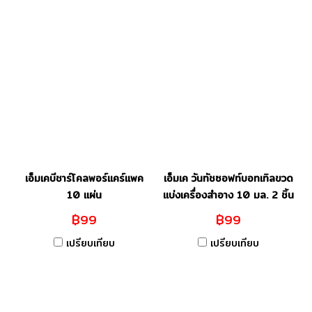
เอ็มเคบีชาร์โคลพอร์แคร์แพค
เอ็มเค วันทัชซอฟท์บอทเทิลขวด
10 แผ่น
แบ่งเครื่องสำอาง 10 มล. 2 ชิ้น
฿99
฿99
เปรียบเทียบ
เปรียบเทียบ