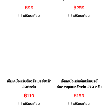
฿99
฿259
เปรียบเทียบ
เปรียบเทียบ
เอ็มเคบีอะเร้นจ์แฮร์สเปรย์ฮาร์ท
เอ็มเคบีอะเร้นจ์แฮร์สเปรย์
200กรัม
อัลตราซุปเปอร์ฮาร์ท 270 กรัม
฿119
฿159
เปรียบเทียบ
เปรียบเทียบ