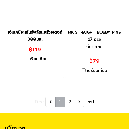
เอ็มเคบีอะเร้นจ์พลัสแฮร์วอเตอร์
MK STRAIGHT BOBBY PINS
300มล.
17 pcs
กิ๊บติดผม
฿119
เปรียบเทียบ
฿79
เปรียบเทียบ
First
1
2
Last
นโยบาย