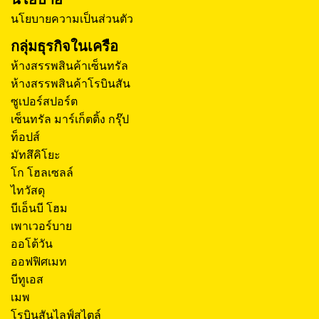
นโยบายความเป็นส่วนตัว
กลุ่มธุรกิจในเครือ
ห้างสรรพสินค้าเซ็นทรัล
ห้างสรรพสินค้าโรบินสัน
ซูเปอร์สปอร์ต
เซ็นทรัล มาร์เก็ตติ้ง กรุ๊ป
ท็อปส์
มัทสึคิโยะ
โก โฮลเซลล์
ไทวัสดุ
บีเอ็นบี โฮม
เพาเวอร์บาย
ออโต้วัน
ออฟฟิศเมท
บีทูเอส
เมพ
โรบินสันไลฟ์สไตล์