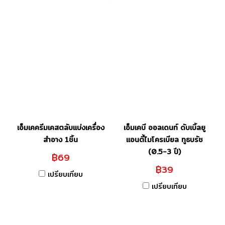
เอ็มเคครีมเคสตลับแบ่งเครื่อง
เอ็มเคบี ออลเดนท์ ดับเบิ้ลยู
สำอาง 1ชิ้น
แอนตี้ไมโครเบียล ทูธบรัช
(0.5-3 ปี)
฿69
฿39
เปรียบเทียบ
เปรียบเทียบ