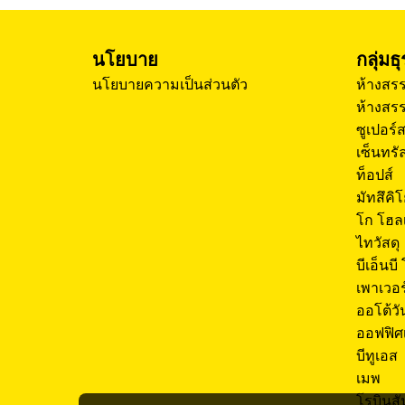
นโยบาย
กลุ่มธ
นโยบายความเป็นส่วนตัว
ห้างสรร
ห้างสรร
ซูเปอร์
เซ็นทรัล
ท็อปส์
มัทสึคิ
โก โฮล
ไทวัสดุ
บีเอ็นบี
เพาเวอ
ออโต้วั
ออฟฟิศ
บีทูเอส
เมพ
โรบินสั