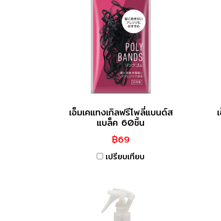
เอ็มเคแทงเกิลฟรีโพลี่แบนด์ส
เ
แบล็ค 60ชิ้น
฿69
เปรียบเทียบ