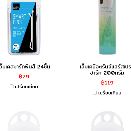
อ็มเคสมาร์ทพินส์ 24ชิ้น
เอ็มเคบีอะเร้นจ์แฮร์สเปร
ฮาร์ท 200กรัม
฿79
฿119
เปรียบเทียบ
เปรียบเทียบ