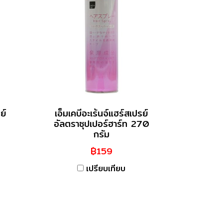
ย์
เอ็มเคบีอะเร้นจ์แฮร์สเปรย์
อัลตราซุปเปอร์ฮาร์ท 270
กรัม
฿159
เปรียบเทียบ