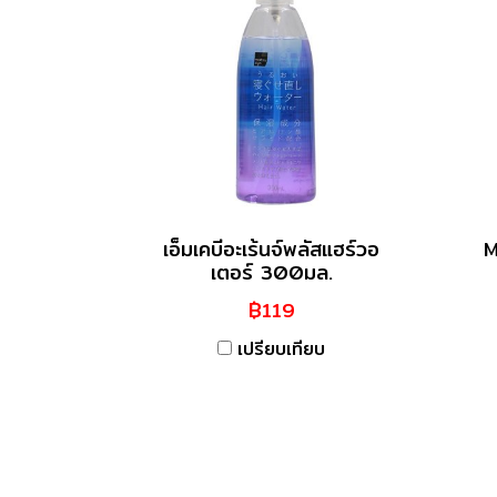
เอ็มเคบีอะเร้นจ์พลัสแฮร์วอ
M
เตอร์ 300มล.
฿119
เปรียบเทียบ