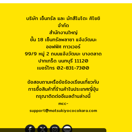
บริษัท เซ็นทรัล และ มัทสึโมโตะ คิโยชิ
จำกัด
สำนักงานใหญ่
ชั้น 18 เซ็นทรัลพลาซา แจ้งวัฒนะ
ออฟฟิศ ทาวเวอร์
99/9 หมู่ 2 ถนนแจ้งวัฒนะ บางตลาด
ปากเกร็ด นนทบุรี 11120
เบอร์โทร 02-831-7300
ข้อสอบถามหรือข้อร้องเรียนเกี่ยวกับ
การซื้อสินค้าที่ร้านค้าในประเทศญี่ปุ่น
กรุณาติดต่ออีเมลด้านล่างนี้
mcc-
support@matsukiyococokara.com