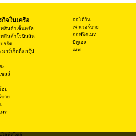
ุรกิจในเครือ
ออโต้วัน
เพาเวอร์บาย
พสินค้าเซ็นทรัล
ออฟฟิศเมท
พสินค้าโรบินสัน
บีทูเอส
สปอร์ต
เมพ
 มาร์เก็ตติ้ง กรุ๊ป
โยะ
เซลล์
 โฮม
ร์บาย
น
เมท
นไลฟ์สไตล์