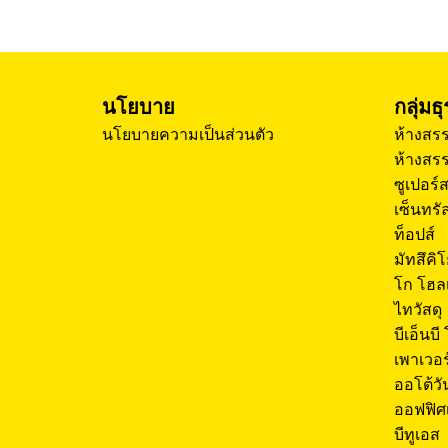
นโยบาย
กลุ่มธ
นโยบายความเป็นส่วนตัว
ห้างสรร
ห้างสรร
ซูเปอร์
เซ็นทรัล
ท็อปส์
มัทสึคิ
โก โฮล
ไทวัสดุ
บีเอ็นบี
เพาเวอ
ออโต้วั
ออฟฟิศ
บีทูเอส