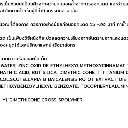
สูตรเย็นช่วยปกป้องผิวจากความหมองคล้ำจากการออกแดด และช่วยลด
งื่อได้เหมาะสำหรับผู้ที่ทำกิจกรรมกลางแจ้ง
น้าบริเวณที่ต้องการ ควรทาอย่างน้อยก่อนออกแดด 15 -20 นาที ทาซ้ำเ
ดด เป็นเพียงวิธีหนึ่งที่จะช่วยลดความเสี่ยงจากอันตรายจากแสงแดด 
ต้องหยุดใช้และปรึกษาแพทย์หรือเภสัชกร
่างจากความร้อนและมือเด็ก
NE, WATER, ZINC OXID DE ETHYLHEXYLMETHOXYCINNAMAT
TN C ACID, BUT.SILICA, DIMETHIC CONE, T TITANIUM 
OL,SCUTELLARIA B BAICALENSIS RO OT EXTRACT, DIE
ETHIXYBENZOYLHEXYL BENZOATE, TOCOPHERYLALUMIN
. YL'DIMETHICONE CROSS SPOLYMER