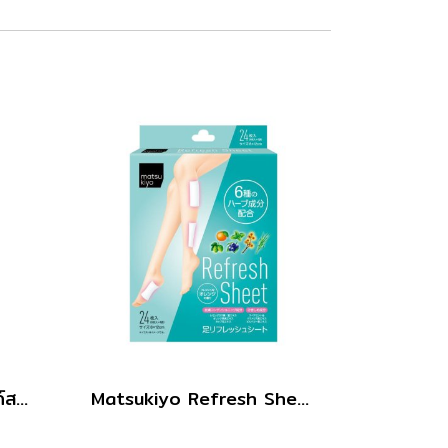
เอ็มเคแทงเกิลฟรีโพลี่แบนด์สแบล็ค 60ชิ้น
Matsukiyo Refresh Sheet 24pcs.