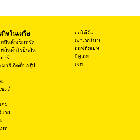
ุรกิจในเครือ
ออโต้วัน
เพาเวอร์บาย
พสินค้าเซ็นทรัล
ออฟฟิศเมท
พสินค้าโรบินสัน
บีทูเอส
สปอร์ต
เมพ
 มาร์เก็ตติ้ง กรุ๊ป
โยะ
เซลล์
 โฮม
ร์บาย
น
เมท