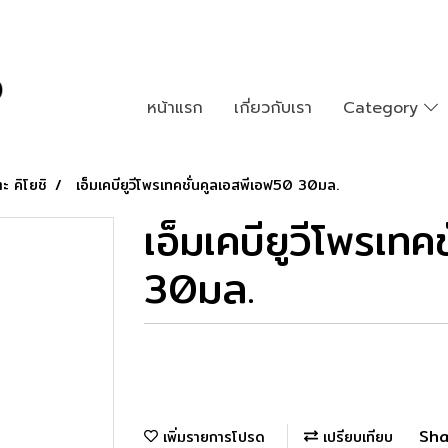
หน้าแรก
เกี่ยวกับเรา
Category
ะ คิโยชิ
เอ็มเคบียูวีโพรเทคชั่นคูลเอสพีเอฟ50 30มล.
เอ็มเคบียูวีโพรเท
30มล.
Sha
เพิ่มรายการโปรด
เปรียบเทียบ