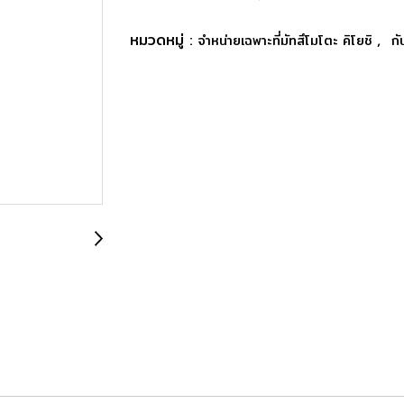
หมวดหมู่ :
,
จำหน่ายเฉพาะที่มัทสึโมโตะ คิโยชิ
ก