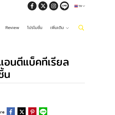
TH
Review
โปรโมชั่น
เพิ่มเติม
แอนตีแบ็คทีเรียล
ิ้น
re