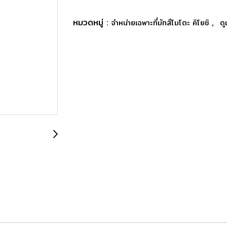
หมวดหมู่ :
,
จำหน่ายเฉพาะที่มัทสึโมโตะ คิโยชิ
ดู