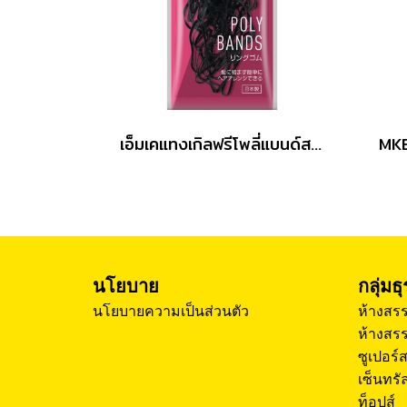
เอ็มเคแทงเกิลฟรีโพลี่แบนด์สแบล็ค 60ชิ้น
นโยบาย
กลุ่มธ
นโยบายความเป็นส่วนตัว
ห้างสรร
ห้างสรร
ซูเปอร์
เซ็นทรัล
ท็อปส์