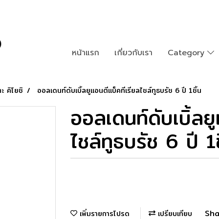
หน้าแรก
เกี่ยวกับเรา
Category
ะ คิโยชิ
ออลเดนท์ดับเบิ้ลยูแอนตีแบ็คทีเรียลไชล์ทูธบรัช 6 ปี 1ชิ้น
ออลเดนท์ดับเบิ้ลยู
ไชล์ทูธบรัช 6 ปี 1ช
Sha
เพิ่มรายการโปรด
เปรียบเทียบ