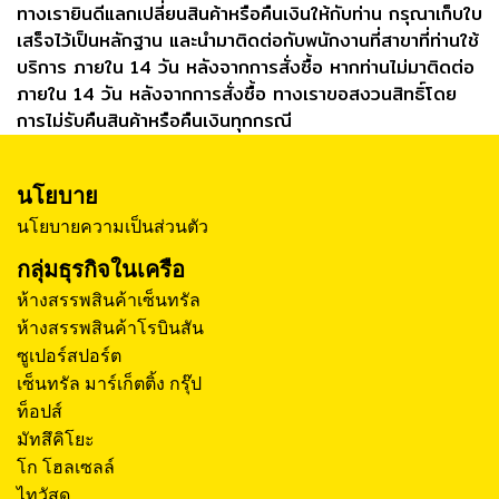
ทางเรายินดีแลกเปลี่ยนสินค้าหรือคืนเงินให้กับท่าน กรุณาเก็บใบ
เสร็จไว้เป็นหลักฐาน และนำมาติดต่อกับพนักงานที่สาขาที่ท่านใช้
บริการ ภายใน 14 วัน หลังจากการสั่งซื้อ หากท่านไม่มาติดต่อ
ภายใน 14 วัน หลังจากการสั่งซื้อ ทางเราขอสงวนสิทธิ์โดย
การไม่รับคืนสินค้าหรือคืนเงินทุกกรณี
นโยบาย
นโยบายความเป็นส่วนตัว
กลุ่มธุรกิจในเครือ
ห้างสรรพสินค้าเซ็นทรัล
ห้างสรรพสินค้าโรบินสัน
ซูเปอร์สปอร์ต
เซ็นทรัล มาร์เก็ตติ้ง กรุ๊ป
ท็อปส์
มัทสึคิโยะ
โก โฮลเซลล์
ไทวัสดุ