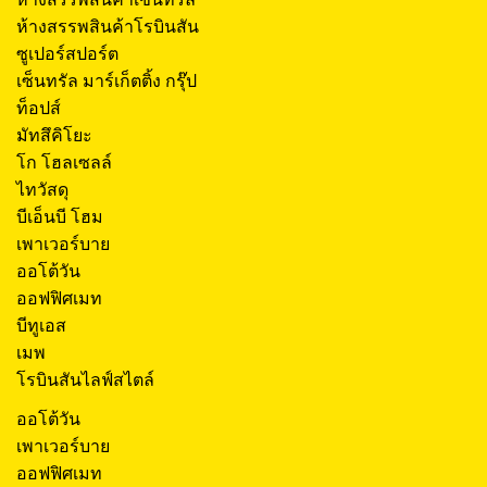
ห้างสรรพสินค้าโรบินสัน
ซูเปอร์สปอร์ต
เซ็นทรัล มาร์เก็ตติ้ง กรุ๊ป
ท็อปส์
มัทสึคิโยะ
โก โฮลเซลล์
ไทวัสดุ
บีเอ็นบี โฮม
เพาเวอร์บาย
ออโต้วัน
ออฟฟิศเมท
บีทูเอส
เมพ
โรบินสันไลฟ์สไตล์
ออโต้วัน
เพาเวอร์บาย
ออฟฟิศเมท