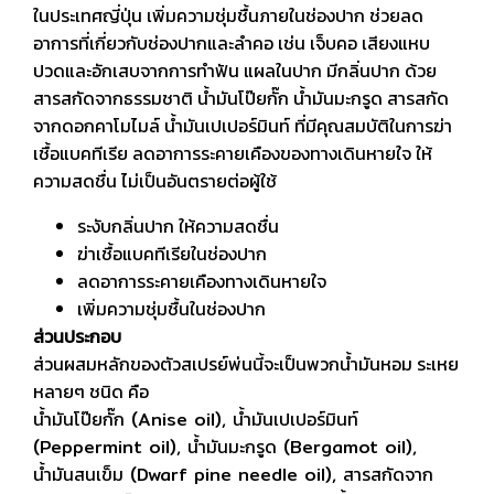
ในประเทศญี่ปุ่น เพิ่มความชุ่มชื้นภายในช่องปาก ช่วยลด
อาการที่เกี่ยวกับช่องปากและลำคอ เช่น เจ็บคอ เสียงแหบ
ปวดและอักเสบจากการทำฟัน แผลในปาก มีกลิ่นปาก ด้วย
สารสกัดจากธรรมชาติ น้ำมันโป๊ยกั๊ก น้ำมันมะกรูด สารสกัด
จากดอกคาโมไมล์ น้ำมันเปเปอร์มินท์ ที่มีคุณสมบัติในการฆ่า
เชื้อแบคทีเรีย ลดอาการระคายเคืองของทางเดินหายใจ ให้
ความสดชื่น ไม่เป็นอันตรายต่อผู้ใช้
ระงับกลิ่นปาก ให้ความสดชื่น
ฆ่าเชื้อแบคทีเรียในช่องปาก
ลดอาการระคายเคืองทางเดินหายใจ
เพิ่มความชุ่มชื้นในช่องปาก
ส่วนประกอบ
ส่วนผสมหลักของตัวสเปรย์พ่นนี้จะเป็นพวกน้ำมันหอม ระเหย
หลายๆ ชนิด คือ
น้ำมันโป๊ยกั๊ก
(Anise oil),
น้ำมันเปเปอร์มินท์
(Peppermint oil),
น้ำมันมะกรูด
(Bergamot oil),
น้ำมันสนเข็ม
(Dwarf pine needle oil),
สารสกัดจาก