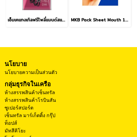
เอ็มเคแทงเกิลฟรีโพลี่แบนด์สแบล็ค 60ชิ้น
MKB Pack Sheet Mouth 10sheets
นโยบาย
นโยบายความเป็นส่วนตัว
กลุ่มธุรกิจในเครือ
ห้างสรรพสินค้าเซ็นทรัล
ห้างสรรพสินค้าโรบินสัน
ซูเปอร์สปอร์ต
เซ็นทรัล มาร์เก็ตติ้ง กรุ๊ป
ท็อปส์
มัทสึคิโยะ