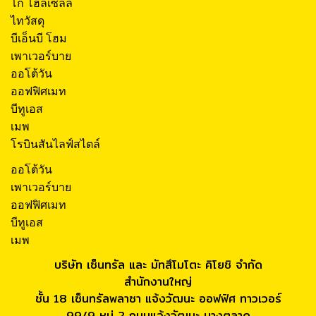
โก โฮลเซลล์
ไทวัสดุ
บีเอ็นบี โฮม
เพาเวอร์บาย
ออโต้วัน
ออฟฟิศเมท
บีทูเอส
เมพ
โรบินสันไลฟ์สไตล์
ออโต้วัน
เพาเวอร์บาย
ออฟฟิศเมท
บีทูเอส
เมพ
บริษัท เซ็นทรัล และ มัทสึโมโตะ คิโยชิ จำกัด
สำนักงานใหญ่
ชั้น 18 เซ็นทรัลพลาซา แจ้งวัฒนะ ออฟฟิศ ทาวเวอร์
99/9 หมู่ 2 ถนนแจ้งวัฒนะ บางตลาด