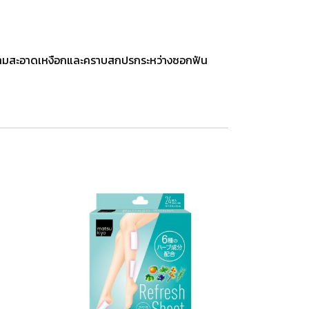
ำความสะอาดเหงือกและคราบสกปรกระหว่างซอกฟัน