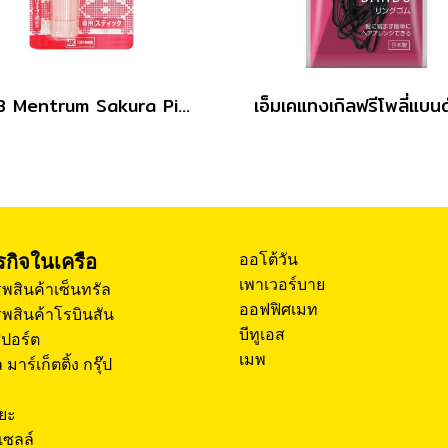
MKB Mentrum Sakura Pink Lip SPF12 3.5g.
ุรกิจในเครือ
ออโต้วัน
เพาเวอร์บาย
พสินค้าเซ็นทรัล
ออฟฟิศเมท
พสินค้าโรบินสัน
บีทูเอส
สปอร์ต
เมพ
 มาร์เก็ตติ้ง กรุ๊ป
โยะ
เซลล์