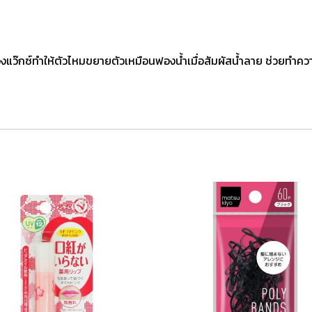
แว๊กซ์ทำให้ตัวไหมขยายตัวเหมือนฟองน้ำเมื่อสัมผัสน้ำลาย ช่วยท