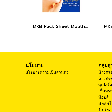
MKB Pack Sheet Mouth 10sheets
นโยบาย
กลุ่มธ
นโยบายความเป็นส่วนตัว
ห้างสรร
ห้างสรร
ซูเปอร์
เซ็นทรัล
ท็อปส์
มัทสึคิ
โก โฮล