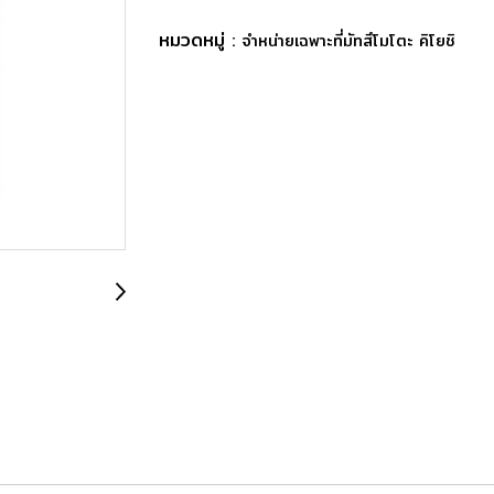
หมวดหมู่ :
จำหน่ายเฉพาะที่มัทสึโมโตะ คิโยชิ