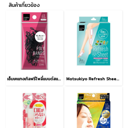
สินค้าเกี่ยวข้อง
เอ็มเคแทงเกิลฟรีโพลี่แบนด์สแบล็ค 60ชิ้น
Matsukiyo Refresh Sheet 24pcs.