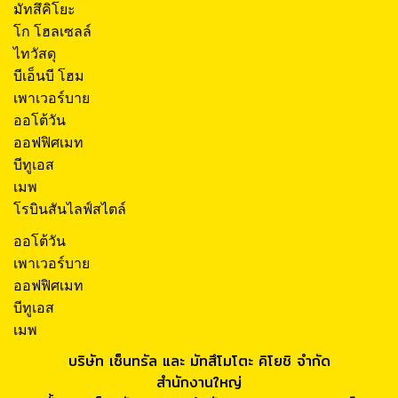
มัทสึคิโยะ
โก โฮลเซลล์
ไทวัสดุ
บีเอ็นบี โฮม
เพาเวอร์บาย
ออโต้วัน
ออฟฟิศเมท
บีทูเอส
เมพ
โรบินสันไลฟ์สไตล์
ออโต้วัน
เพาเวอร์บาย
ออฟฟิศเมท
บีทูเอส
เมพ
บริษัท เซ็นทรัล และ มัทสึโมโตะ คิโยชิ จำกัด
สำนักงานใหญ่