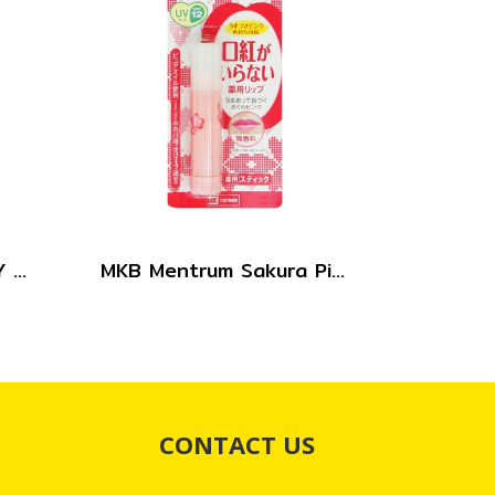
MK TANGLE FREE POLY BANDS (BLACK) 4.5 g
MKB Mentrum Sakura Pink Lip SPF12 3.5g.
CONTACT US