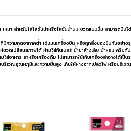
เหมาะสำหรับใส่โลชั่นน้ำหรือโลชั่นน้ำนม ขวดแบบนิ่ม สามารถบีบได้
่ที่มีความกดอากาศต่ำ เช่นบนเครื่องบิน หรือถูกสิ่งของบีบทับอย่างร
ขวดเปลี่ยนสภาพได้ ห้ามใส่ทินเนอร์ น้ำยาล้างเล็บ น้ำหอม ครีมกั
 ห้ามใส่อาหาร ยาหรือเครื่องดื่ม ไม่สามารถใช้เก็บเครื่องสำอางได้เป
รเก็บบริเวณอุณหภูมิและความขึ้นสูง เก็บให้ห่างจากเปลวไฟ หรือบริ