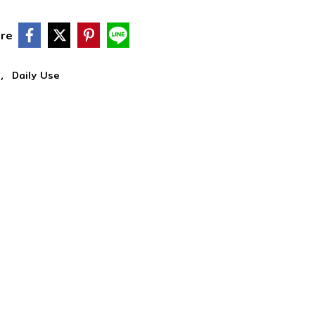
re
,
i
Daily Use