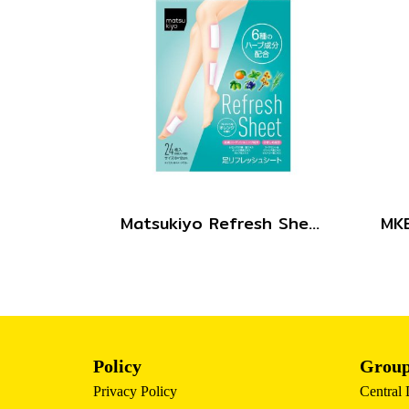
Matsukiyo Refresh Sheet 24pcs.
Policy
Group
Privacy Policy
Central