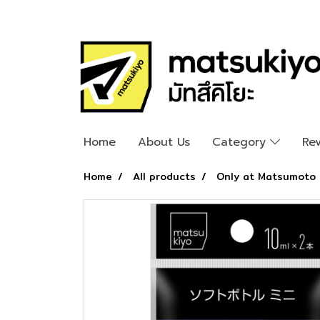
Home
About Us
Category
Re
Home
All products
Only at Matsumoto 