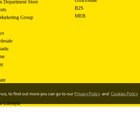
OfficeMate
n Department Store
B2S
orts
MEB
 Marketing Group
yo
lesale
sadu
me
uy
ate
ence, to find out more you can go to our
Privacy Policy
and
Cookies Policy
 Lifestyle
23 CENTRAL AND MATSUMOTO KIYOSHI CO., LTD. ALL RIGHTS RESE