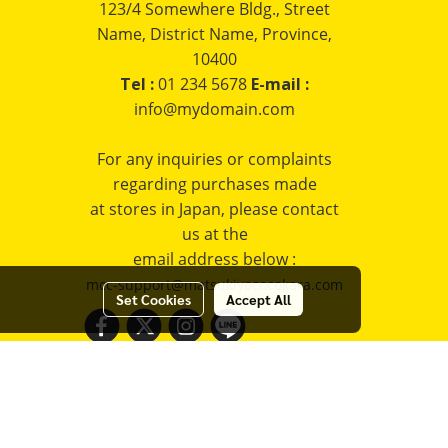
123/4 Somewhere Bldg., Street
Name, District Name, Province,
10400
Tel :
01 234 5678
E-mail :
info@mydomain.com
For any inquiries or complaints
regarding purchases made
at stores in Japan, please contact
us at the
email address below :
mcc-support@matsukiyococokara.com
Set Cookies
Accept All
RVED.