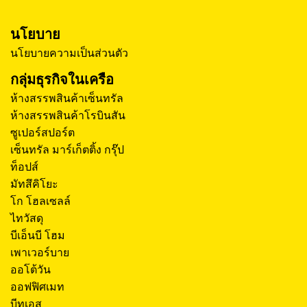
นโยบาย
นโยบายความเป็นส่วนตัว
กลุ่มธุรกิจในเครือ
ห้างสรรพสินค้าเซ็นทรัล
ห้างสรรพสินค้าโรบินสัน
ซูเปอร์สปอร์ต
เซ็นทรัล มาร์เก็ตติ้ง กรุ๊ป
ท็อปส์
มัทสึคิโยะ
โก โฮลเซลล์
ไทวัสดุ
บีเอ็นบี โฮม
เพาเวอร์บาย
ออโต้วัน
ออฟฟิศเมท
บีทูเอส