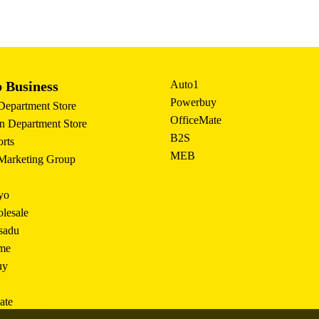
 Business
Auto1
Powerbuy
 Department Store
OfficeMate
n Department Store
B2S
orts
MEB
 Marketing Group
yo
lesale
sadu
me
uy
ate