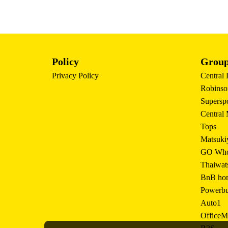
Policy
Group
Privacy Policy
Central
Robinso
Supersp
Central
Tops
Matsuki
GO Who
Thaiwat
BnB ho
Powerb
Auto1
OfficeM