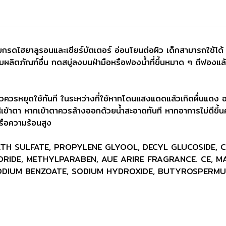
ยกรดไฮยาลูรอนและเชียร์บัตเตอร์ อ่อนโยนต่อผิว เด็กสามารถใช้ได้
ผลิตภัณฑ์อื่น กดสบู่ลงบนฝ่ามือหรือฟองน้ำที่ขึ้นหมาด ๆ ตีฟองแล้ว
วควรหยุดใช้ทันที ในระหว่างที่ใช้หากโดนแสงแดดแล้วเกิดผื่นแดง อ
ให้เข้าตา หากเข้าตาควรล้างออกด้วยน้ำสะอาดทันที หากอาการไม่ดีขึ้น
รือความร้อนสูง
URETH SULFATE, PROPYLENE GLYOOL, DECYL GLUCOSIDE,
RIDE, METHYLPARABEN, AUE ARIRE FRAGRANCE. CE, MAL
DIUM BENZOATE, SODIUM HYDROXIDE, BUTYROSPERMUM