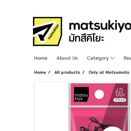
Home
About Us
Category
Re
Home
All products
Only at Matsumoto 