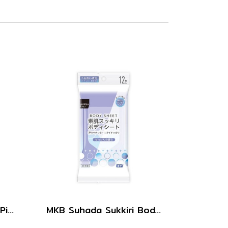
MKB Mentrum Sakura Pink Lip SPF12 3.5g.
MKB Suhada Sukkiri Body Wipes Soap 12sheet